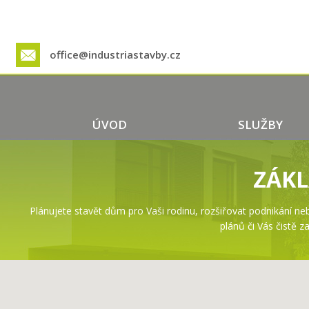
office@industriastavby.cz
ÚVOD
SLUŽBY
ZÁKL
Plánujete stavět dům pro Vaši rodinu, rozšiřovat podnikání neb
plánů či Vás čistě z